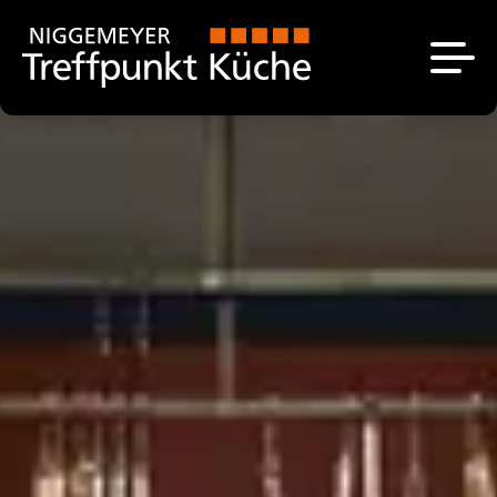
Küchen
Das sind wir
Unsere Ausstellung
Aktuell
Küchenplanung
Über uns
Angebote
Unsere Marken
Kontakt
Stellenangebote
Küchenstudio bei
Paderborn