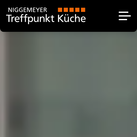
Küchen
Das sind wir
Unsere Ausstellung
Aktuell
Küchenplanung
Über uns
Angebote
Unsere Marken
Kontakt
Stellenangebote
Küchenstudio bei
Paderborn