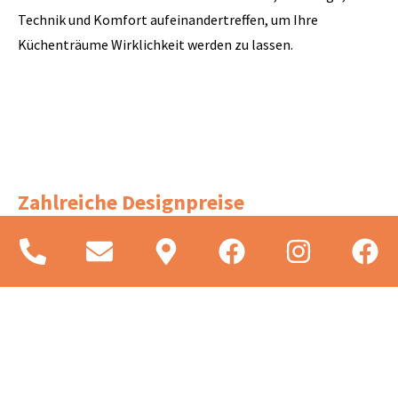
Technik und Komfort aufeinandertreffen, um Ihre
Küchenträume Wirklichkeit werden zu lassen.
Zahlreiche Designpreise
Naber Küchenzubehör ist nicht nur funktional und
langlebig, sondern auch optisch höchst ansprechend. Das
Unternehmen legt großen Wert auf Design und Ästhetik
und hat schon mehrfach Designpreise wie z.B. den German
Design Award oder den German Innovation Award
gewonnen. Diese Auszeichnungen unterstreichen Nabers
Engagement für Innovation und seine Fähigkeit, Produkte