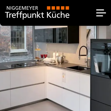
Küchen
Das sind wir
Unsere Ausstellung
Aktuell
Küchenplanung
Über uns
Angebote
Unsere Marken
Kontakt
Stellenangebote
Küchenstudio bei
Paderborn