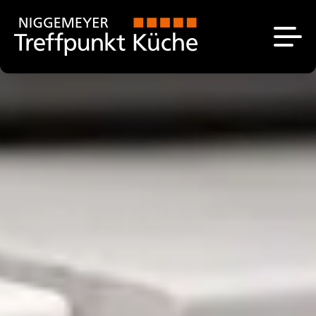
Küchen
Das sind wir
Unsere Ausstellung
Aktuell
Küchenplanung
Über uns
Angebote
Unsere Marken
Kontakt
Stellenangebote
Küchenstudio bei
Paderborn