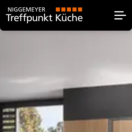
Küchen
Das sind wir
Unsere Ausstellung
Aktuell
Küchenplanung
Über uns
Angebote
Unsere Marken
Kontakt
Stellenangebote
Küchenstudio bei
Paderborn