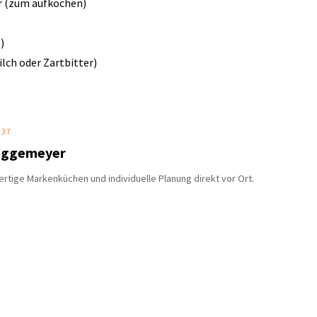
er (zum aufkochen)
)
lch oder Zartbitter)
 37
Niggemeyer
rtige Markenküchen und individuelle Planung direkt vor Ort.