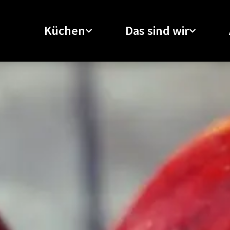
Küchen
Das sind wir
Küchen
Das sind wir
Unsere Ausstellung
Aktuell
Küchenplanung
Über uns
Angebote
Unsere Marken
Kontakt
Stellenangebote
Küchenstudio bei Paderborn