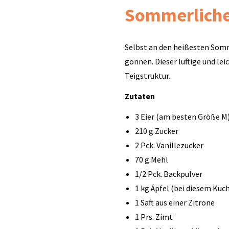
Sommerliche
Selbst an den heißesten Som
gönnen. Dieser luftige und le
Teigstruktur.
Zutaten
3 Eier (am besten Größe M
210 g Zucker
2 Pck. Vanillezucker
70 g Mehl
1/2 Pck. Backpulver
1 kg Äpfel (bei diesem Ku
1 Saft aus einer Zitrone
1 Prs. Zimt